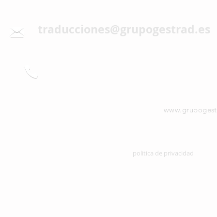
traducciones@grupogestrad.es
91 593 37 81
www.grupogest
politica de privacidad