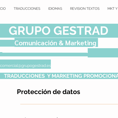
ICIO
TRADUCCIONES
IDIOMAS
REVISION TEXTOS
MKT Y
GRUPO GESTRAD
Comunicación & Marketing
comercial@grupogestrad.es
TRADUCCIONES Y MARKETING PROMO
Protección de datos